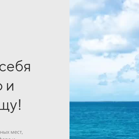
 себя
 и
щу!
ных мест,